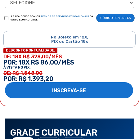
LI E CONCORDO COM OS
TERMOS DE SERVIÇOS EDUCACIONAIS
DA
CÓDIGO DE VENDAS
FASUL EDUCACIONAL.
No Boleto em 12X,
PIX ou Cartão 18x
DESCONTO PONTUALIDADE:
DE: 18X R$ 328,00/MÊS
POR: 18X R$ 86,00/MÊS
À VISTA NO PIX:
DE: R$ 1.548,00
POR: R$ 1.393,20
INSCREVA-SE
GRADE CURRICULAR