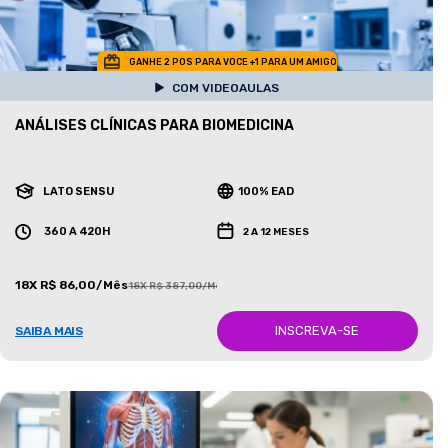
GANHE 2 POS PARA VOCE +1 PARA UM AMIGO
COM VIDEOAULAS
ANÁLISES CLÍNICAS PARA BIOMEDICINA
LATO SENSU
100% EAD
360 A 420H
2 A 12 MESES
18X R$ 86,00/Mês
18X R$ 387,00/Mês
INSCREVA-SE
SAIBA MAIS