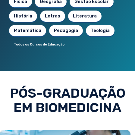
Física
Geografia
Gestão Escolar
História
Letras
Literatura
Matemática
Pedagogia
Teologia
Todos os Cursos de Educação
PÓS-GRADUAÇÃO
EM BIOMEDICINA