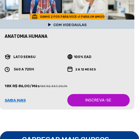
GANHE 2 POS PARA VOCE +1 PARA UM AMIGO
COM VIDEOAULAS
ANATOMIA HUMANA
LATO SENSU
100% EAD
360 A 720H
2 A 12 MESES
18X R$ 86,00/Mês
18X R$ 387,00/Mês
INSCREVA-SE
SAIBA MAIS