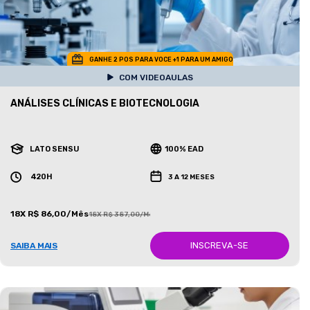
GANHE 2 POS PARA VOCE +1 PARA UM AMIGO
COM VIDEOAULAS
ANÁLISES CLÍNICAS E BIOTECNOLOGIA
LATO SENSU
100% EAD
420H
3 A 12 MESES
18X R$ 86,00/Mês
18X R$ 387,00/Mês
INSCREVA-SE
SAIBA MAIS