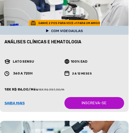
GANHE 2 POS PARA VOCE +1 PARA UM AMIGO
COM VIDEOAULAS
ANÁLISES CLÍNICAS E HEMATOLOGIA
LATO SENSU
100% EAD
360 A 720H
2 A 12 MESES
18X R$ 86,00/Mês
18X R$ 387,00/Mês
INSCREVA-SE
SAIBA MAIS