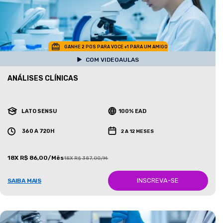
GANHE 2 POS PARA VOCE +1 PARA UM AMIGO
COM VIDEOAULAS
ANÁLISES CLÍNICAS
LATO SENSU
100% EAD
360 A 720H
2 A 12 MESES
18X R$ 86,00/Mês
18X R$ 387,00/Mês
INSCREVA-SE
SAIBA MAIS