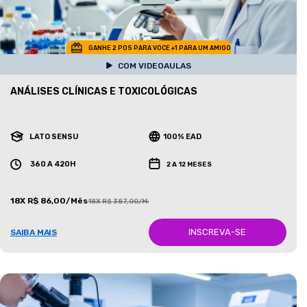
GANHE 2 POS PARA VOCE +1 PARA UM AMIGO
COM VIDEOAULAS
ANÁLISES CLÍNICAS E TOXICOLÓGICAS
LATO SENSU
100% EAD
360 A 420H
2 A 12 MESES
18X R$ 86,00/Mês
18X R$ 387,00/Mês
INSCREVA-SE
SAIBA MAIS