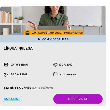
GANHE 2 POS PARA VOCE +1 PARA UM AMIGO
COM VIDEOAULAS
LÍNGUA INGLESA
LATO SENSU
100% EAD
360 A 720H
2 A 12 MESES
18X R$ 86,00/Mês
18X R$ 387,00/Mês
INSCREVA-SE
SAIBA MAIS