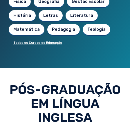
Física
Geografia
Gestão Escolar
História
Letras
Literatura
Matemática
Pedagogia
Teologia
Todos os Cursos de Educação
PÓS-GRADUAÇÃO
EM LÍNGUA
INGLESA