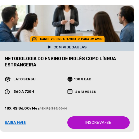
GANHE 2 POS PARA VOCE +1 PARA UM AMIGO
COM VIDEOAULAS
METODOLOGIA DO ENSINO DE INGLÊS COMO LÍNGUA
ESTRANGEIRA
LATO SENSU
100% EAD
360 A 720H
2 A 12 MESES
18X R$ 86,00/Mês
18X R$ 387,00/Mês
INSCREVA-SE
SAIBA MAIS