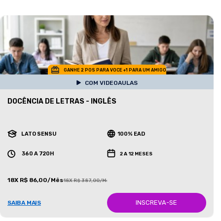
GANHE 2 POS PARA VOCE +1 PARA UM AMIGO
COM VIDEOAULAS
DOCÊNCIA DE LETRAS - INGLÊS
LATO SENSU
100% EAD
360 A 720H
2 A 12 MESES
18X R$ 86,00/Mês
18X R$ 387,00/Mês
INSCREVA-SE
SAIBA MAIS