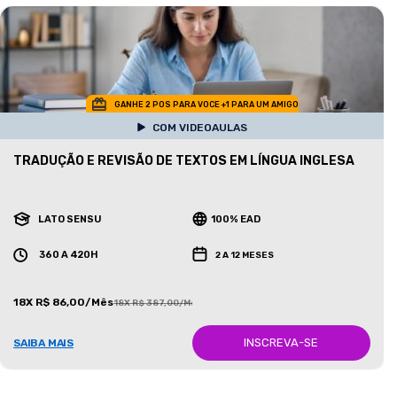
GANHE 2 POS PARA VOCE +1 PARA UM AMIGO
COM VIDEOAULAS
TRADUÇÃO E REVISÃO DE TEXTOS EM LÍNGUA INGLESA
LATO SENSU
100% EAD
360 A 420H
2 A 12 MESES
18X R$ 86,00/Mês
18X R$ 387,00/Mês
INSCREVA-SE
SAIBA MAIS