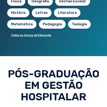
Física
Geografia
Gestão Escolar
História
Letras
Literatura
Matemática
Pedagogia
Teologia
Todos os Cursos de Educação
PÓS-GRADUAÇÃO
EM GESTÃO
HOSPITALAR