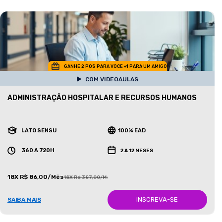
GANHE 2 POS PARA VOCE +1 PARA UM AMIGO
COM VIDEOAULAS
ADMINISTRAÇÃO HOSPITALAR E RECURSOS HUMANOS
LATO SENSU
100% EAD
360 A 720H
2 A 12 MESES
18X R$ 86,00/Mês
18X R$ 387,00/Mês
INSCREVA-SE
SAIBA MAIS