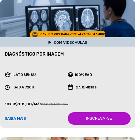
GANHE 2 POS PARA VOCE +1 PARA UM AMIGO
COM VIDEOAULAS
DIAGNÓSTICO POR IMAGEM
LATO SENSU
100% EAD
360 A 720H
2 A 12 MESES
18X R$ 105,00/Mês
18X R$ 472,50/Mês
INSCREVA-SE
SAIBA MAIS