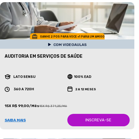
GANHE 2 POS PARA VOCE +1 PARA UM AMIGO
COM VIDEOAULAS
AUDITORIA EM SERVIÇOS DE SAÚDE
LATO SENSU
100% EAD
360 A 720H
2 A 12 MESES
15X R$ 99,00/Mês
15X R$ 371,25/Mês
INSCREVA-SE
SAIBA MAIS