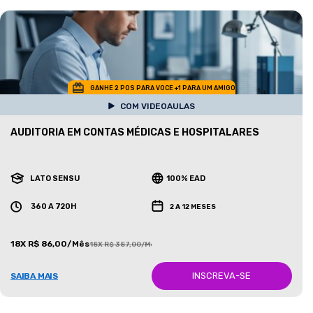
GANHE 2 POS PARA VOCE +1 PARA UM AMIGO
COM VIDEOAULAS
AUDITORIA EM CONTAS MÉDICAS E HOSPITALARES
LATO SENSU
100% EAD
360 A 720H
2 A 12 MESES
18X R$ 86,00/Mês
18X R$ 387,00/Mês
INSCREVA-SE
SAIBA MAIS