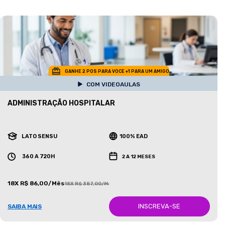
GANHE 2 POS PARA VOCE +1 PARA UM AMIGO
COM VIDEOAULAS
ADMINISTRAÇÃO HOSPITALAR
LATO SENSU
100% EAD
360 A 720H
2 A 12 MESES
18X R$ 86,00/Mês
18X R$ 387,00/Mês
INSCREVA-SE
SAIBA MAIS