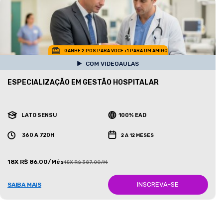
GANHE 2 POS PARA VOCE +1 PARA UM AMIGO
COM VIDEOAULAS
ESPECIALIZAÇÃO EM GESTÃO HOSPITALAR
LATO SENSU
100% EAD
360 A 720H
2 A 12 MESES
18X R$ 86,00/Mês
18X R$ 387,00/Mês
INSCREVA-SE
SAIBA MAIS