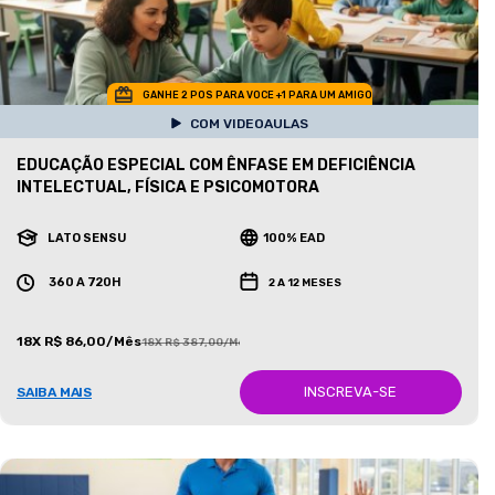
GANHE 2 POS PARA VOCE +1 PARA UM AMIGO
COM VIDEOAULAS
EDUCAÇÃO ESPECIAL COM ÊNFASE EM DEFICIÊNCIA
INTELECTUAL, FÍSICA E PSICOMOTORA
LATO SENSU
100% EAD
360 A 720H
2 A 12 MESES
18X R$ 86,00/Mês
18X R$ 387,00/Mês
INSCREVA-SE
SAIBA MAIS