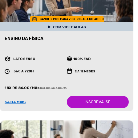
GANHE 2 POS PARA VOCE +1 PARA UM AMIGO
COM VIDEOAULAS
ENSINO DA FÍSICA
LATO SENSU
100% EAD
360 A 720H
2 A 12 MESES
18X R$ 86,00/Mês
18X R$ 387,00/Mês
INSCREVA-SE
SAIBA MAIS