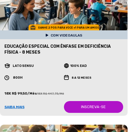
GANHE 2 POS PARA VOCE +1 PARA UM AMIGO
COM VIDEOAULAS
EDUCAÇÃO ESPECIAL COM ÊNFASE EM DEFICIÊNCIA
FÍSICA - 8 MESES
LATO SENSU
100% EAD
800H
8 A 12 MESES
18X R$ 99,50/Mês
18X R$ 447,75/Mês
INSCREVA-SE
SAIBA MAIS