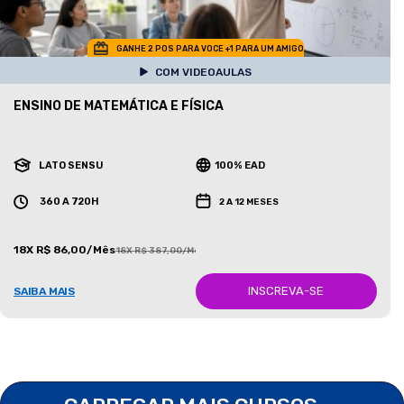
GANHE 2 POS PARA VOCE +1 PARA UM AMIGO
COM VIDEOAULAS
ENSINO DE MATEMÁTICA E FÍSICA
LATO SENSU
100% EAD
360 A 720H
2 A 12 MESES
18X R$ 86,00/Mês
18X R$ 387,00/Mês
INSCREVA-SE
SAIBA MAIS