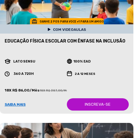
GANHE 2 POS PARA VOCE +1 PARA UM AMIGO
COM VIDEOAULAS
EDUCAÇÃO FÍSICA ESCOLAR COM ÊNFASE NA INCLUSÃO
LATO SENSU
100% EAD
360 A 720H
2 A 12 MESES
18X R$ 86,00/Mês
18X R$ 387,00/Mês
INSCREVA-SE
SAIBA MAIS