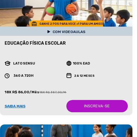
GANHE 2 POS PARA VOCE +1 PARA UM AMIGO
COM VIDEOAULAS
EDUCAÇÃO FÍSICA ESCOLAR
LATO SENSU
100% EAD
360 A 720H
2 A 12 MESES
18X R$ 86,00/Mês
18X R$ 387,00/Mês
INSCREVA-SE
SAIBA MAIS