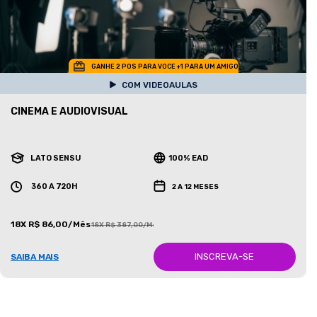
GANHE 2 POS PARA VOCE +1 PARA UM AMIGO
COM VIDEOAULAS
CINEMA E AUDIOVISUAL
LATO SENSU
100% EAD
360 A 720H
2 A 12 MESES
18X R$ 86,00/Mês
18X R$ 387,00/Mês
INSCREVA-SE
SAIBA MAIS