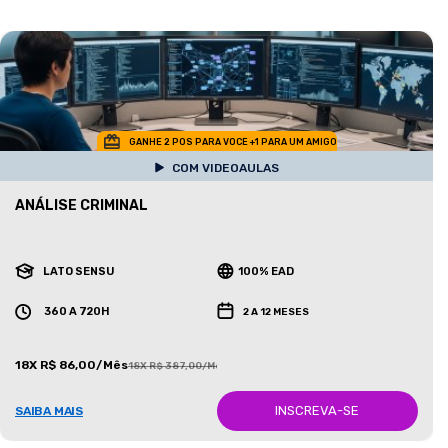
GANHE 2 POS PARA VOCE +1 PARA UM AMIGO
COM VIDEOAULAS
ANÁLISE CRIMINAL
LATO SENSU
100% EAD
360 A 720H
2 A 12 MESES
18X R$ 86,00/Mês
18X R$ 387,00/Mês
INSCREVA-SE
SAIBA MAIS