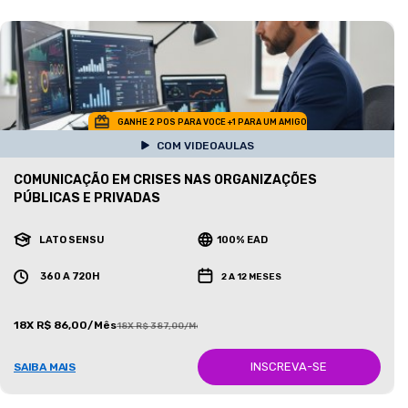
GANHE 2 POS PARA VOCE +1 PARA UM AMIGO
COM VIDEOAULAS
COMUNICAÇÃO EM CRISES NAS ORGANIZAÇÕES
PÚBLICAS E PRIVADAS
LATO SENSU
100% EAD
360 A 720H
2 A 12 MESES
18X R$ 86,00/Mês
18X R$ 387,00/Mês
INSCREVA-SE
SAIBA MAIS