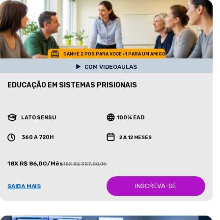
GANHE 2 POS PARA VOCE +1 PARA UM AMIGO
COM VIDEOAULAS
EDUCAÇÃO EM SISTEMAS PRISIONAIS
LATO SENSU
100% EAD
360 A 720H
2 A 12 MESES
18X R$ 86,00/Mês
18X R$ 387,00/Mês
INSCREVA-SE
SAIBA MAIS