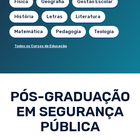
Física
Geografia
Gestão Escolar
História
Letras
Literatura
Matemática
Pedagogia
Teologia
Todos os Cursos de Educação
PÓS-GRADUAÇÃO
EM SEGURANÇA
PÚBLICA