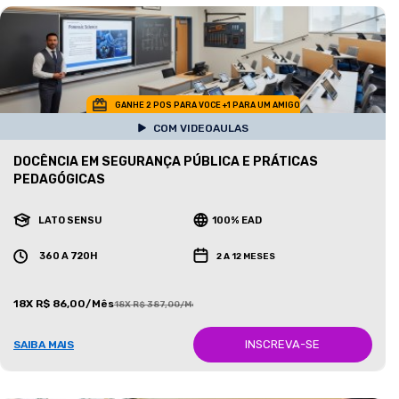
GANHE 2 POS PARA VOCE +1 PARA UM AMIGO
COM VIDEOAULAS
DOCÊNCIA EM SEGURANÇA PÚBLICA E PRÁTICAS
PEDAGÓGICAS
LATO SENSU
100% EAD
360 A 720H
2 A 12 MESES
18X R$ 86,00/Mês
18X R$ 387,00/Mês
INSCREVA-SE
SAIBA MAIS