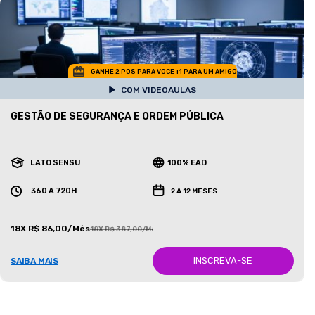
GANHE 2 POS PARA VOCE +1 PARA UM AMIGO
COM VIDEOAULAS
GESTÃO DE SEGURANÇA E ORDEM PÚBLICA
LATO SENSU
100% EAD
360 A 720H
2 A 12 MESES
18X R$ 86,00/Mês
18X R$ 387,00/Mês
INSCREVA-SE
SAIBA MAIS