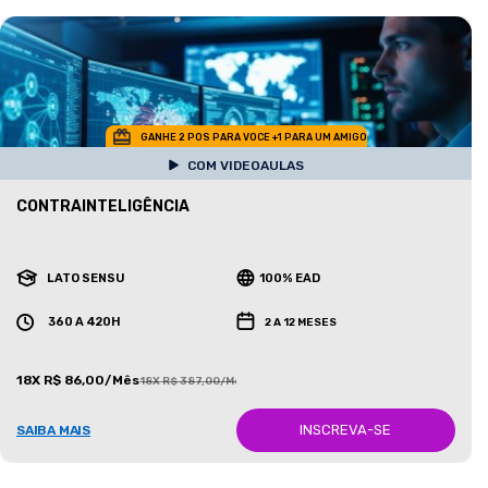
GANHE 2 POS PARA VOCE +1 PARA UM AMIGO
COM VIDEOAULAS
CONTRAINTELIGÊNCIA
LATO SENSU
100% EAD
360 A 420H
2 A 12 MESES
18X R$ 86,00/Mês
18X R$ 387,00/Mês
INSCREVA-SE
SAIBA MAIS