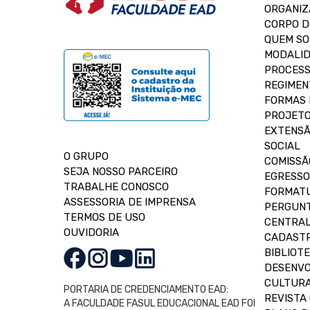
ORGANIZ
CORPO 
QUEM S
MODALID
PROCESS
REGIMEN
FORMAS 
PROJETO
EXTENSÃ
SOCIAL
O GRUPO
COMISSÃ
SEJA NOSSO PARCEIRO
EGRESSO
TRABALHE CONOSCO
FORMAT
ASSESSORIA DE IMPRENSA
PERGUNT
TERMOS DE USO
CENTRAL
OUVIDORIA
CADASTR
BIBLIOT
DESENVO
CULTUR
PORTARIA DE CREDENCIAMENTO EAD:
REVISTA 
A FACULDADE FASUL EDUCACIONAL EAD FOI