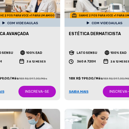
HE 2 POS PARA VOCE +1 PARA UM AMIGO
GANHE 2 POS PARA VOCE +1 PARA U
COM VIDEOAULAS
COM VIDEOAULAS
ICA AVANÇADA
ESTÉTICA DERMATICISTA
O SENSU
100% EAD
LATO SENSU
100% EAD
H
360 A 720H
3 A 12 MESES
2 A 12 MESE
199,00/Mês
18X R$ 199,00/Mês
18X R$ 597,00/Mês
18X R$ 597,00/M
INSCREVA-SE
INSCREVA
AIS
SAIBA MAIS