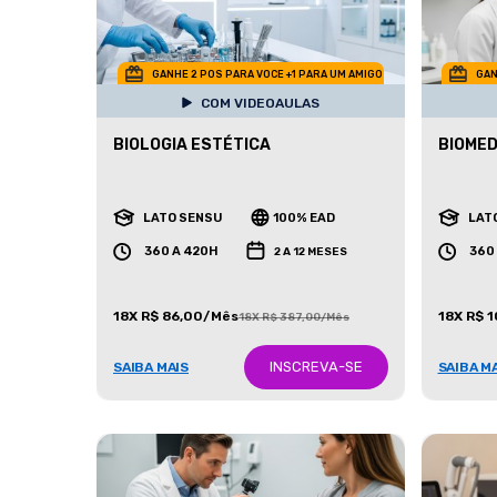
GANHE 2 POS PARA VOCE +1 PARA UM AMIGO
GAN
COM VIDEOAULAS
BIOLOGIA ESTÉTICA
BIOMED
LATO SENSU
100% EAD
LAT
360 A 420H
360
2 A 12 MESES
18X R$ 86,00/Mês
18X R$ 
18X R$ 387,00/Mês
INSCREVA-SE
SAIBA MAIS
SAIBA M