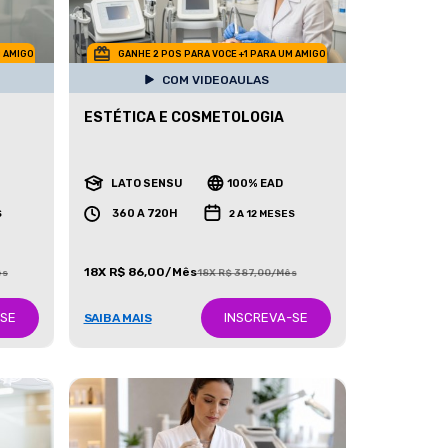
M AMIGO
GANHE 2 POS PARA VOCE +1 PARA UM AMIGO
COM VIDEOAULAS
ESTÉTICA E COSMETOLOGIA
LATO SENSU
100% EAD
360 A 720H
S
2 A 12 MESES
18X R$ 86,00/Mês
ês
18X R$ 387,00/Mês
-SE
INSCREVA-SE
SAIBA MAIS