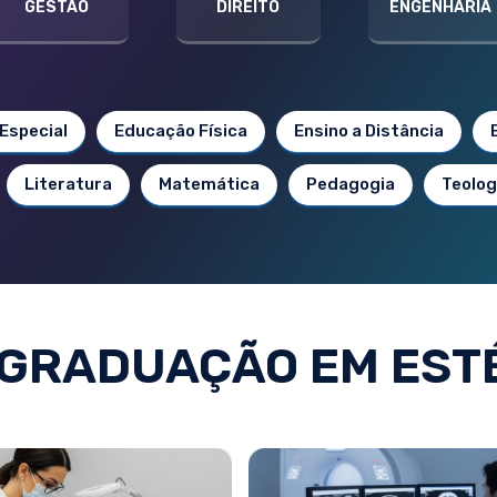
GESTÃO
DIREITO
ENGENHARIA
Especial
Educação Física
Ensino a Distância
Literatura
Matemática
Pedagogia
Teolog
GRADUAÇÃO EM EST