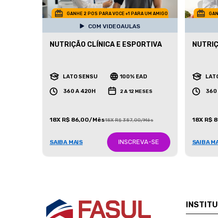
GANHE 2 POS PARA VOCE +1 PARA UM AMIGO
GAN
COM VIDEOAULAS
NUTRIÇÃO CLÍNICA E ESPORTIVA
NUTRIÇ
LATO SENSU
100% EAD
LAT
360 A 420H
360
2 A 12 MESES
18X R$ 86,00/Mês
18X R$ 
18X R$ 387,00/Mês
INSCREVA-SE
SAIBA MAIS
SAIBA M
INSTIT