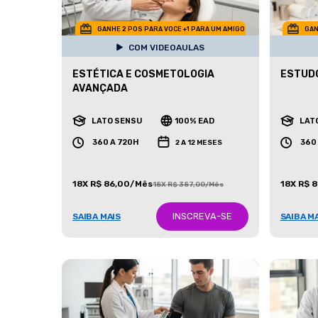
GANHE 2 POS PARA VOCE +1 PARA UM AMIGO
GAN
COM VIDEOAULAS
ESTÉTICA E COSMETOLOGIA
ESTUDO
AVANÇADA
LATO SENSU
100% EAD
LAT
360 A 720H
360
2 A 12 MESES
18X R$ 86,00/Mês
18X R$ 
18X R$ 387,00/Mês
INSCREVA-SE
SAIBA MAIS
SAIBA M