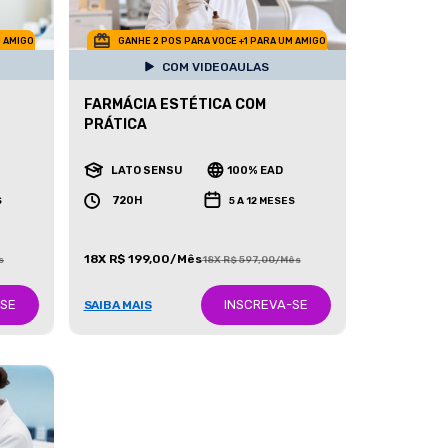
M AMIGO
GANHE 2 POS PARA VOCE +1 PARA UM AMIGO
COM VIDEOAULAS
FARMÁCIA ESTÉTICA COM
PRÁTICA
LATO SENSU
100% EAD
720H
S
5 A 12 MESES
18X R$ 199,00/Mês
s
18X R$ 597,00/Mês
-SE
INSCREVA-SE
SAIBA MAIS