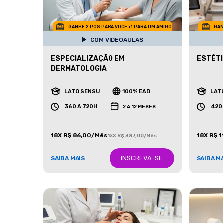
GANHE 2 POS PARA VOCE +1 PARA UM AMIGO
GAN
COM VIDEOAULAS
ESPECIALIZAÇÃO EM
ESTÉT
DERMATOLOGIA
LATO SENSU
100% EAD
LAT
360 A 720H
420
2 A 12 MESES
18X R$ 86,00/Mês
18X R$ 
18X R$ 387,00/Mês
INSCREVA-SE
SAIBA MAIS
SAIBA M