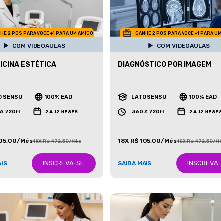
HE 2 POS PARA VOCE +1 PARA UM AMIGO
GANHE 2 POS PARA VOCE +1 PARA U
COM VIDEOAULAS
COM VIDEOAULAS
ICINA ESTÉTICA
DIAGNÓSTICO POR IMAGEM
O SENSU
100% EAD
LATO SENSU
100% EAD
 A 720H
360 A 720H
2 A 12 MESES
2 A 12 MESE
105,00/Mês
18X R$ 105,00/Mês
18X R$ 472,50/Mês
18X R$ 472,50/M
INSCREVA-SE
INSCREVA
AIS
SAIBA MAIS