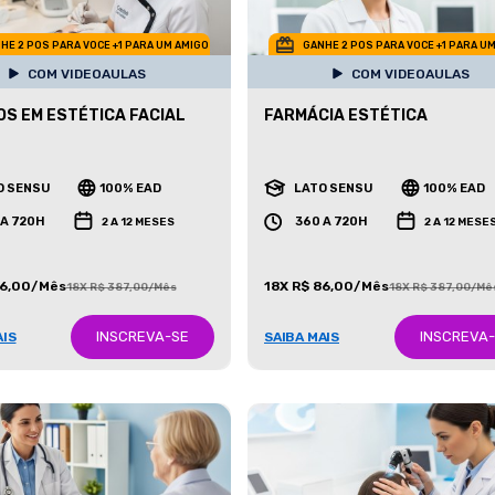
HE 2 POS PARA VOCE +1 PARA UM AMIGO
GANHE 2 POS PARA VOCE +1 PARA U
COM VIDEOAULAS
COM VIDEOAULAS
S EM ESTÉTICA FACIAL
FARMÁCIA ESTÉTICA
O SENSU
100% EAD
LATO SENSU
100% EAD
 A 720H
360 A 720H
2 A 12 MESES
2 A 12 MESE
86,00/Mês
18X R$ 86,00/Mês
18X R$ 387,00/Mês
18X R$ 387,00/Mê
INSCREVA-SE
INSCREVA
AIS
SAIBA MAIS