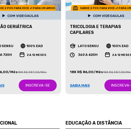
HE 2 POS PARA VOCE +1 PARA UM AMIGO
GANHE 2 POS PARA VOCE +1 PARA U
COM VIDEOAULAS
COM VIDEOAULAS
ÃO GERIÁTRICA
TRICOLOGIA E TERAPIAS
CAPILARES
O SENSU
100% EAD
LATO SENSU
100% EAD
 A 720H
360 A 420H
2 A 12 MESES
2 A 12 MESE
86,00/Mês
18X R$ 86,00/Mês
18X R$ 387,00/Mês
18X R$ 387,00/Mê
INSCREVA-SE
INSCREVA
AIS
SAIBA MAIS
UCIONAL
EDUCAÇÃO A DISTÂNCIA