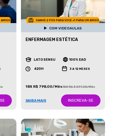
M AMIGO
GANHE 2 POS PARA VOCE +1 PARA UM AMIGO
COM VIDEOAULAS
ENFERMAGEM ESTÉTICA
LATO SENSU
100% EAD
420H
S
3 A 12 MESES
18X R$ 798,00/Mês
ês
18X R$ 3.591,00/Mês
-SE
INSCREVA-SE
SAIBA MAIS