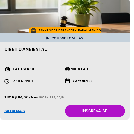
GANHE 2 POS PARA VOCE +1 PARA UM AMIGO
COM VIDEOAULAS
DIREITO AMBIENTAL
LATO SENSU
100% EAD
360 A 720H
2 A 12 MESES
18X R$ 86,00/Mês
18X R$ 387,00/Mês
INSCREVA-SE
SAIBA MAIS