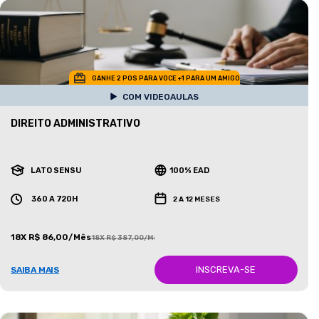
GANHE 2 POS PARA VOCE +1 PARA UM AMIGO
COM VIDEOAULAS
DIREITO ADMINISTRATIVO
LATO SENSU
100% EAD
360 A 720H
2 A 12 MESES
18X R$ 86,00/Mês
18X R$ 387,00/Mês
INSCREVA-SE
SAIBA MAIS