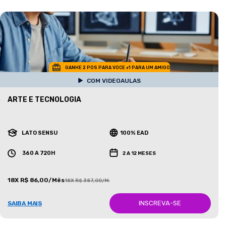
GANHE 2 POS PARA VOCE +1 PARA UM AMIGO
COM VIDEOAULAS
ARTE E TECNOLOGIA
LATO SENSU
100% EAD
360 A 720H
2 A 12 MESES
18X R$ 86,00/Mês
18X R$ 387,00/Mês
INSCREVA-SE
SAIBA MAIS