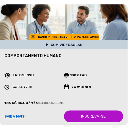
GANHE 2 POS PARA VOCE +1 PARA UM AMIGO
COM VIDEOAULAS
COMPORTAMENTO HUMANO
LATO SENSU
100% EAD
360 A 720H
2 A 12 MESES
18X R$ 86,00/Mês
18X R$ 387,00/Mês
INSCREVA-SE
SAIBA MAIS