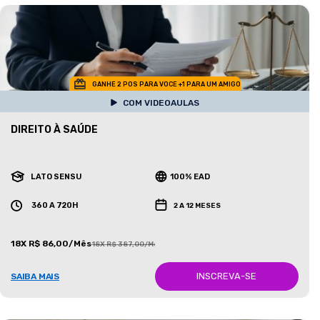
GANHE 2 POS PARA VOCE +1 PARA UM AMIGO
COM VIDEOAULAS
DIREITO À SAÚDE
LATO SENSU
100% EAD
360 A 720H
2 A 12 MESES
18X R$ 86,00/Mês
18X R$ 387,00/Mês
INSCREVA-SE
SAIBA MAIS