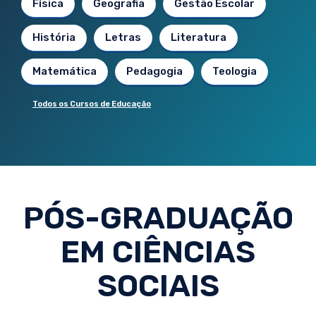
Física
Geografia
Gestão Escolar
História
Letras
Literatura
Matemática
Pedagogia
Teologia
Todos os Cursos de Educação
PÓS-GRADUAÇÃO
EM CIÊNCIAS
SOCIAIS