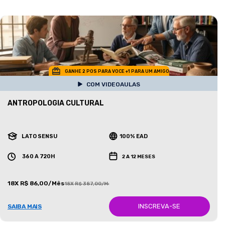
GANHE 2 POS PARA VOCE +1 PARA UM AMIGO
COM VIDEOAULAS
ANTROPOLOGIA CULTURAL
LATO SENSU
100% EAD
360 A 720H
2 A 12 MESES
18X R$ 86,00/Mês
18X R$ 387,00/Mês
INSCREVA-SE
SAIBA MAIS