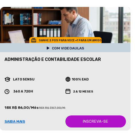
GANHE 2 POS PARA VOCE +1 PARA UM AMIGO
COM VIDEOAULAS
ADMINISTRAÇÃO E CONTABILIDADE ESCOLAR
LATO SENSU
100% EAD
360 A 720H
2 A 12 MESES
18X R$ 86,00/Mês
18X R$ 387,00/Mês
INSCREVA-SE
SAIBA MAIS