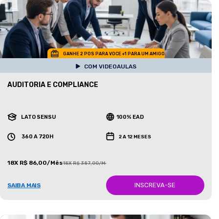
GANHE 2 POS PARA VOCE +1 PARA UM AMIGO
COM VIDEOAULAS
AUDITORIA E COMPLIANCE
LATO SENSU
100% EAD
360 A 720H
2 A 12 MESES
18X R$ 86,00/Mês
18X R$ 387,00/Mês
INSCREVA-SE
SAIBA MAIS