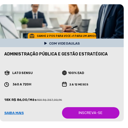
GANHE 2 POS PARA VOCE +1 PARA UM AMIGO
COM VIDEOAULAS
ADMINISTRAÇÃO PÚBLICA E GESTÃO ESTRATÉGICA
LATO SENSU
100% EAD
360 A 720H
2 A 12 MESES
18X R$ 86,00/Mês
18X R$ 387,00/Mês
INSCREVA-SE
SAIBA MAIS