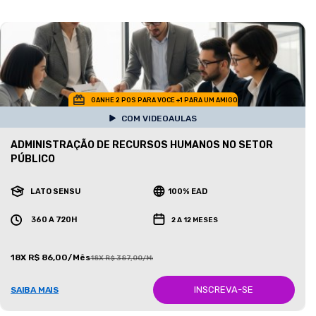
GANHE 2 POS PARA VOCE +1 PARA UM AMIGO
COM VIDEOAULAS
ADMINISTRAÇÃO DE RECURSOS HUMANOS NO SETOR
PÚBLICO
LATO SENSU
100% EAD
360 A 720H
2 A 12 MESES
18X R$ 86,00/Mês
18X R$ 387,00/Mês
INSCREVA-SE
SAIBA MAIS