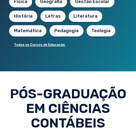
Física
Geografia
Gestão Escolar
História
Letras
Literatura
Matemática
Pedagogia
Teologia
Todos os Cursos de Educação
PÓS-GRADUAÇÃO
EM CIÊNCIAS
CONTÁBEIS