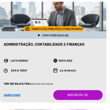
GANHE 2 POS PARA VOCE +1 PARA UM AMIGO
COM VIDEOAULAS
ADMINISTRAÇÃO, CONTABILIDADE E FINANÇAS
LATO SENSU
100% EAD
360 A 720H
2 A 12 MESES
18X R$ 86,00/Mês
18X R$ 387,00/Mês
INSCREVA-SE
SAIBA MAIS