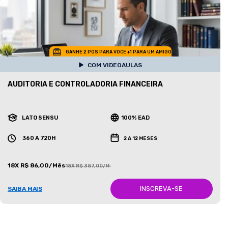
GANHE 2 POS PARA VOCE +1 PARA UM AMIGO
COM VIDEOAULAS
AUDITORIA E CONTROLADORIA FINANCEIRA
LATO SENSU
100% EAD
360 A 720H
2 A 12 MESES
18X R$ 86,00/Mês
18X R$ 387,00/Mês
INSCREVA-SE
SAIBA MAIS