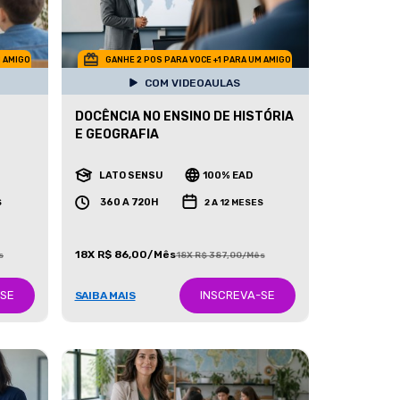
M AMIGO
GANHE 2 POS PARA VOCE +1 PARA UM AMIGO
COM VIDEOAULAS
DOCÊNCIA NO ENSINO DE HISTÓRIA
E GEOGRAFIA
LATO SENSU
100% EAD
360 A 720H
S
2 A 12 MESES
18X R$ 86,00/Mês
s
18X R$ 387,00/Mês
-SE
INSCREVA-SE
SAIBA MAIS