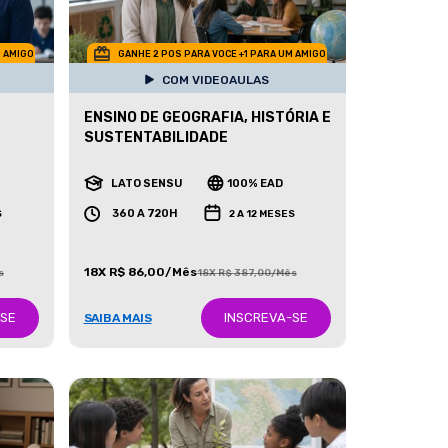
M AMIGO
GANHE 2 POS PARA VOCE +1 PARA UM AMIGO
COM VIDEOAULAS
ENSINO DE GEOGRAFIA, HISTÓRIA E
SUSTENTABILIDADE
LATO SENSU
100% EAD
360 A 720H
S
2 A 12 MESES
18X R$ 86,00/Mês
s
18X R$ 387,00/Mês
-SE
INSCREVA-SE
SAIBA MAIS