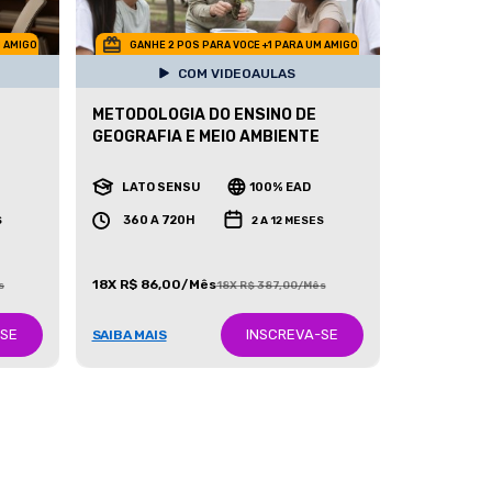
M AMIGO
GANHE 2 POS PARA VOCE +1 PARA UM AMIGO
COM VIDEOAULAS
METODOLOGIA DO ENSINO DE
GEOGRAFIA E MEIO AMBIENTE
LATO SENSU
100% EAD
360 A 720H
S
2 A 12 MESES
18X R$ 86,00/Mês
s
18X R$ 387,00/Mês
-SE
INSCREVA-SE
SAIBA MAIS