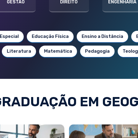
GESTÃO
DIREITO
ENGENHARIA
Especial
Educação Física
Ensino a Distância
Literatura
Matemática
Pedagogia
Teolog
GRADUAÇÃO EM GEOG