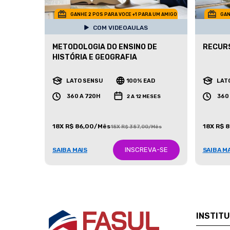
GANHE 2 POS PARA VOCE +1 PARA UM AMIGO
GAN
COM VIDEOAULAS
METODOLOGIA DO ENSINO DE
RECURS
HISTÓRIA E GEOGRAFIA
LATO SENSU
100% EAD
LAT
360 A 720H
360
2 A 12 MESES
18X R$ 86,00/Mês
18X R$ 
18X R$ 387,00/Mês
INSCREVA-SE
SAIBA MAIS
SAIBA M
INSTIT