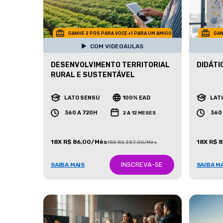
GANHE 2 POS PARA VOCE +1 PARA UM AMIGO
GAN
COM VIDEOAULAS
DESENVOLVIMENTO TERRITORIAL
DIDÁTI
RURAL E SUSTENTÁVEL
LATO SENSU
100% EAD
LAT
360 A 720H
360
2 A 12 MESES
18X R$ 86,00/Mês
18X R$ 
18X R$ 387,00/Mês
INSCREVA-SE
SAIBA MAIS
SAIBA M