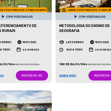
HE 2 POS PARA VOCE +1 PARA UM AMIGO
GANHE 2 POS PARA VOCE +1 PARA U
COM VIDEOAULAS
COM VIDEOAULAS
EFERENCIAMENTO DE
METODOLOGIA DO ENSINO DE
S RURAIS
GEOGRAFIA
O SENSU
100% EAD
LATO SENSU
100% EAD
 A 720H
360 A 720H
2 A 12 MESES
2 A 12 MESE
86,00/Mês
18X R$ 86,00/Mês
18X R$ 387,00/Mês
18X R$ 387,00/Mê
INSCREVA-SE
INSCREVA
AIS
SAIBA MAIS