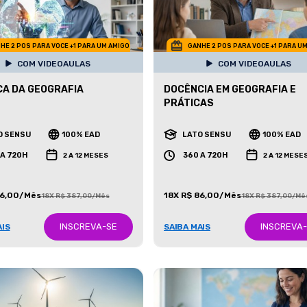
HE 2 POS PARA VOCE +1 PARA UM AMIGO
GANHE 2 POS PARA VOCE +1 PARA U
COM VIDEOAULAS
COM VIDEOAULAS
CA DA GEOGRAFIA
DOCÊNCIA EM GEOGRAFIA E
PRÁTICAS
O SENSU
100% EAD
LATO SENSU
100% EAD
 A 720H
360 A 720H
2 A 12 MESES
2 A 12 MESE
86,00/Mês
18X R$ 86,00/Mês
18X R$ 387,00/Mês
18X R$ 387,00/Mê
INSCREVA-SE
INSCREVA
AIS
SAIBA MAIS