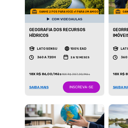
GANHE 2 POS PARA VOCE +1 PARA UM AMIGO
GAN
COM VIDEOAULAS
GEOGRAFIA DOS RECURSOS
GEORR
HÍDRICOS
IMÓVEI
LATO SENSU
100% EAD
LAT
360 A 720H
360
2 A 12 MESES
18X R$ 86,00/Mês
18X R$ 
18X R$ 387,00/Mês
INSCREVA-SE
SAIBA MAIS
SAIBA M