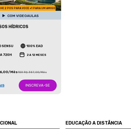
HE 2 POS PARA VOCE +1 PARA UM AMIGO
COM VIDEOAULAS
OS HÍDRICOS
O SENSU
100% EAD
 A 720H
2 A 12 MESES
86,00/Mês
18X R$ 387,00/Mês
INSCREVA-SE
AIS
UCIONAL
EDUCAÇÃO A DISTÂNCIA