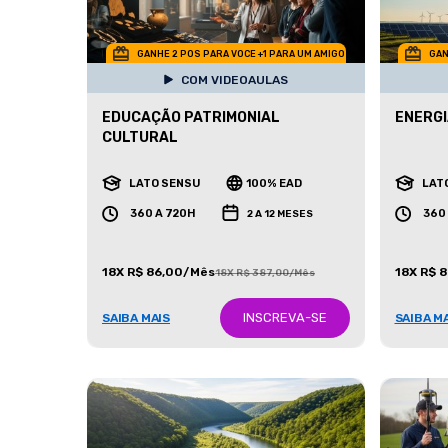
GANHE 2 POS PARA VOCE +1 PARA UM AMIGO
GAN
COM VIDEOAULAS
EDUCAÇÃO PATRIMONIAL
ENERGI
CULTURAL
LATO SENSU
100% EAD
LAT
360 A 720H
360
2 A 12 MESES
18X R$ 86,00/Mês
18X R$ 
18X R$ 387,00/Mês
INSCREVA-SE
SAIBA MAIS
SAIBA M