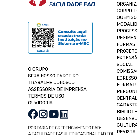
ORGANIZ
CORPO 
QUEM S
MODALID
PROCESS
REGIMEN
FORMAS 
PROJETO
EXTENSÃ
SOCIAL
O GRUPO
COMISSÃ
SEJA NOSSO PARCEIRO
EGRESSO
TRABALHE CONOSCO
FORMAT
ASSESSORIA DE IMPRENSA
PERGUNT
TERMOS DE USO
CENTRAL
OUVIDORIA
CADASTR
BIBLIOT
DESENVO
CULTUR
PORTARIA DE CREDENCIAMENTO EAD:
REVISTA 
A FACULDADE FASUL EDUCACIONAL EAD FOI