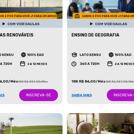
HE 2 POS PARA VOCE +1 PARA UM AMIGO
GANHE 2 POS PARA VOCE +1 PARA U
COM VIDEOAULAS
COM VIDEOAULAS
AS RENOVÁVEIS
ENSINO DE GEOGRAFIA
O SENSU
100% EAD
LATO SENSU
100% EAD
 A 720H
360 A 720H
2 A 12 MESES
2 A 12 MESE
86,00/Mês
18X R$ 86,00/Mês
18X R$ 387,00/Mês
18X R$ 387,00/Mê
INSCREVA-SE
INSCREVA
AIS
SAIBA MAIS